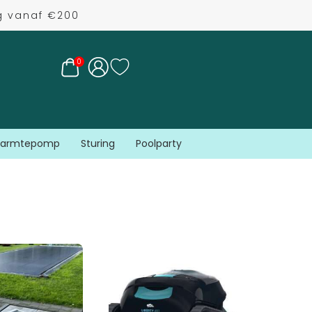
ng vanaf €200
0
armtepomp
Sturing
Poolparty