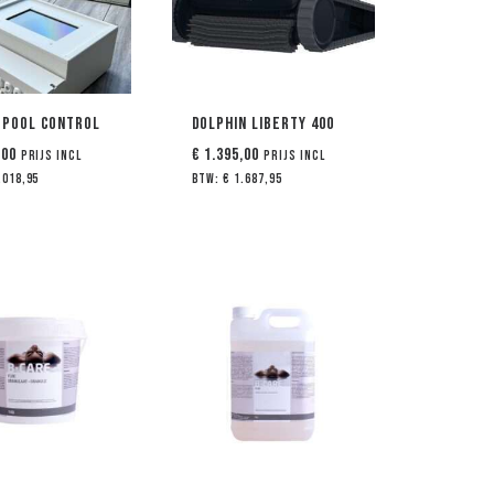
 Pool Control
Dolphin Liberty 400
,00
€
1.395,00
Prijs incl
Prijs incl
.018,95
btw:
€
1.687,95