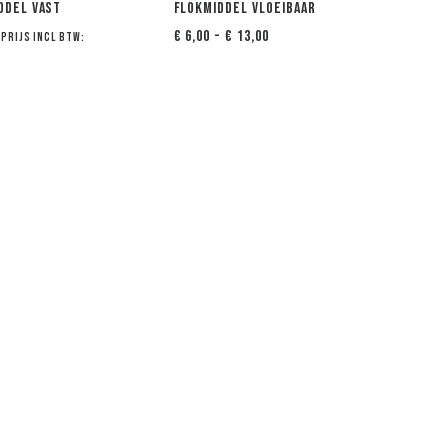
ddel vast
Flokmiddel Vloeibaar
Prijsklasse:
€
6,00
-
€
13,00
Prijs incl btw:
€ 6,00
tot
€ 13,00