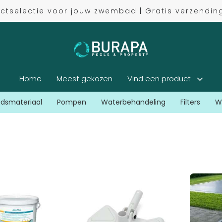
uctselectie voor jouw zwembad | Gratis verzendi
Home
Meest gekozen
Vind een product
dsmateriaal
Pompen
Waterbehandeling
Filters
W