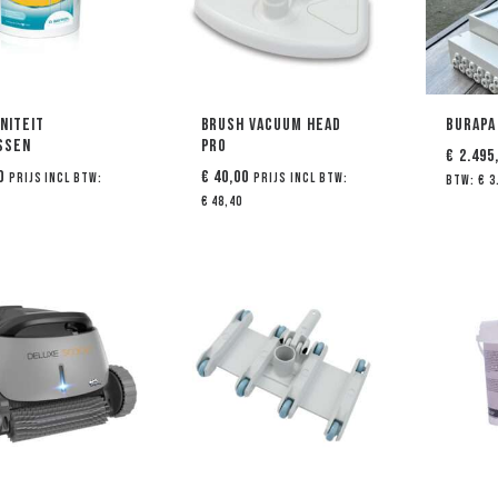
niteit
Brush Vacuum Head
Burapa
ssen
PRO
€
2.495
0
€
40,00
Prijs incl btw:
Prijs incl btw:
btw:
€
3
€
48,40