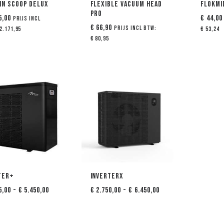
in Scoop Delux
Flexible Vacuum Head
Flokmi
PRO
5,00
€
44,00
Prijs incl
€
66,90
Prijs incl btw:
2.171,95
€
53,24
€
80,95
ter+
InverterX
Prijsklasse:
Prijsklasse:
5,00
-
€
5.450,00
€
2.750,00
-
€
6.450,00
€ 2.095,00
€ 2.750,00
tot
tot
€ 5.450,00
€ 6.450,00