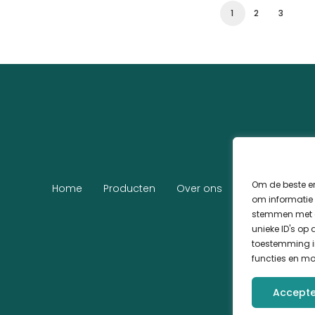
1
2
3
Om de beste er
Home
Producten
Over ons
Klantenservic
om informatie 
stemmen met d
unieke ID's op
toestemming in
functies en mo
Accept