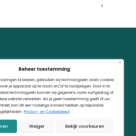
Beheer toestemming
varingen te bieden, gebruiken wij technologieën zoals cookies
e
Zwembadaanleg & renovatie
over je apparaat op te slaan en/of te raadplegen. Door in te
eze technologieën kunnen wij gegevens zoals surfgedrag of
 deze website verwerken. Als je geen toestemming geeft of uw
trekt, kan dit een nadelige invloed hebben op bepaalde
gelijkheden.
Privacy- en Cookiebeleid
eren
Weiger
Bekijk voorkeuren