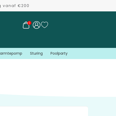
ng vanaf €200
0
armtepomp
Sturing
Poolparty