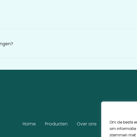
angen?
Om de beste er
Home
Producten
Over ons
Klantenservic
om informatie 
stemmen met d