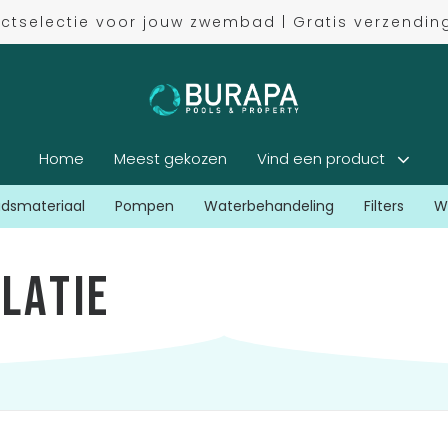
uctselectie voor jouw zwembad | Gratis verzendi
Home
Meest gekozen
Vind een product
dsmateriaal
Pompen
Waterbehandeling
Filters
W
l
l
a
t
i
e