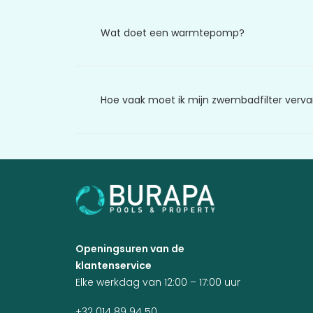
Wat doet een warmtepomp?
Hoe vaak moet ik mijn zwembadfilter verv
Openingsuren van de
klantenservice
Elke werkdag van 12:00 – 17:00 uur
+32 014 89 94 50