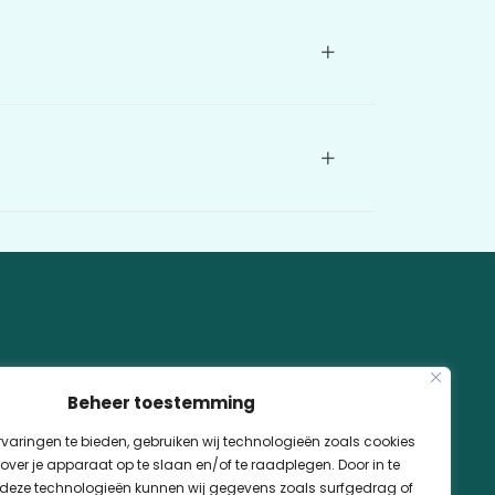
Beheer toestemming
varingen te bieden, gebruiken wij technologieën zoals cookies
e
Zwembadaanleg & renovatie
over je apparaat op te slaan en/of te raadplegen. Door in te
eze technologieën kunnen wij gegevens zoals surfgedrag of