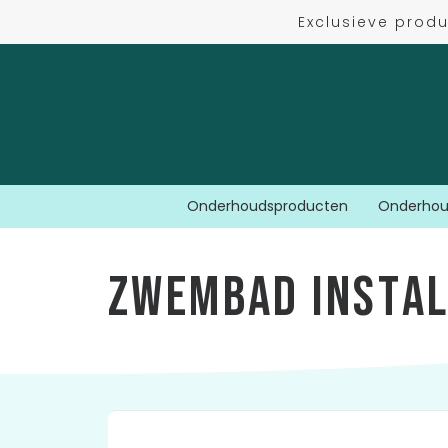
Exclusieve prod
Onderhoudsproducten
Onderhou
Z
w
e
m
b
a
d
i
n
s
t
a