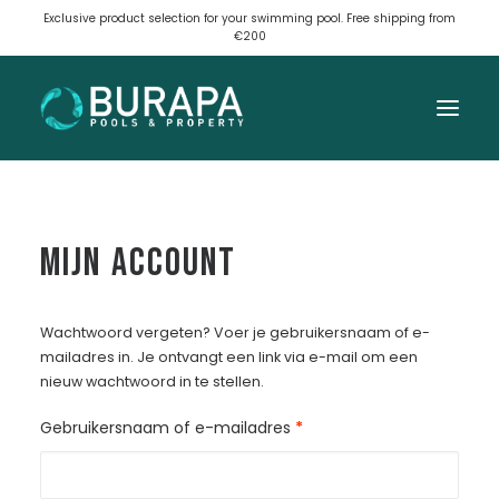
Exclusive product selection for your swimming pool.
Free shipping from
€200
Home
Mijn account
Meest gekozen
Vind een product
Wachtwoord vergeten? Voer je gebruikersnaam of e-
mailadres in. Je ontvangt een link via e-mail om een
Login / Register
nieuw wachtwoord in te stellen.
Vereist
My Wishlist
Gebruikersnaam of e-mailadres
*
Winkelwagen